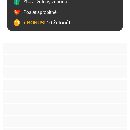
Získat žetony zdarma
Poslat spropitné
+ BONUS!
10 Žetonů!
Anál
Arabky
Asijská
Babičky
Baculky
BBW
Blond vlasy