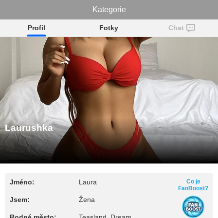
Laurushka
Kategorie
Profil
Fotky
Chat
Laurushka
Jméno:
Laura
Co je
FanBoost?
Jsem:
Žena
Rodné město:
Teasland, Dream