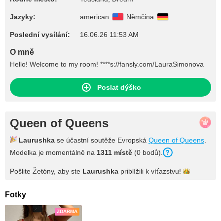
Jazyky:
american
Němčina
Poslední vysílání:
16.06.26 11:53 AM
O mně
Hello! Welcome to my room! ****s://fansly.com/LauraSimonova
Poslat dýško
Queen of Queens
Laurushka
se účastní soutěže Evropská
Queen of Queens
.
Modelka je momentálně na
1311 místě
(0 bodů).
Pošlite Žetóny, aby ste
Laurushka
priblížili k
víťazstvu!
Fotky
ZDARMA