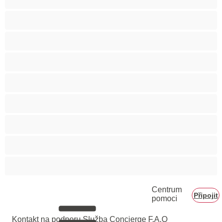
Těhotné holky
Velká prsa
Velké zadky
Vysokoškolačky
Zralé ženy
Zrzka
Čokoládové holky
Školačky 18+
Centrum
Připojit
pomoci
Kontakt na podporu
Služba Concierge
F.A.Q