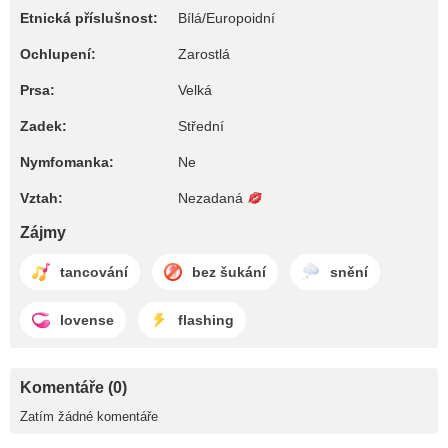
Etnická příslušnost:
Bílá/Europoidní
Ochlupení:
Zarostlá
Prsa:
Velká
Zadek:
Střední
Nymfomanka:
Ne
Vztah:
Nezadaná
Zájmy
tancování
bez šukání
snění
lovense
flashing
Komentáře (0)
Zatím žádné komentáře