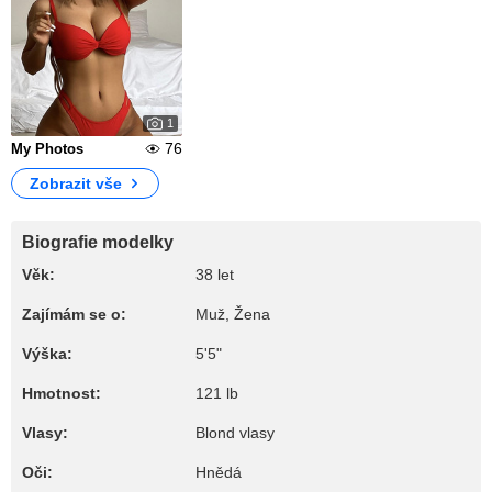
1
76
My Photos
Zobrazit vše
Biografie modelky
Věk:
38 let
Zajímám se o:
Muž, Žena
Výška:
5'5"
Hmotnost:
121 lb
Vlasy:
Blond vlasy
Oči:
Hnědá